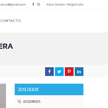
asanzo@gmail.com
Inicia Sesión / Regístrate
CONTACTO
ERA
309.000€
653208025