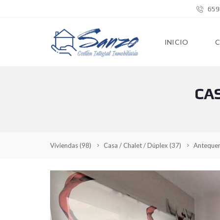
659
INICIO
CA
Viviendas
(98)
Casa / Chalet / Dúplex
(37)
Anteque