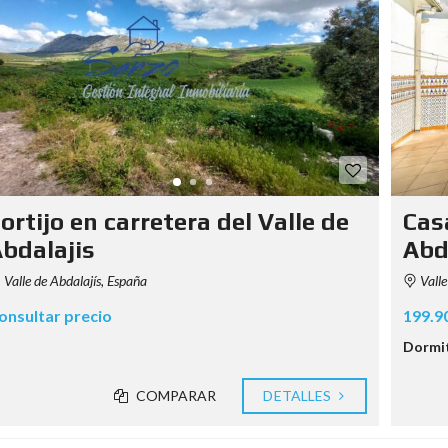
ortijo en carretera del Valle de
Casa
bdalajis
Abd
Valle de Abdalajís, España
Valle
onsultar precio
199.9
Dormit
COMPARAR
DETALLES