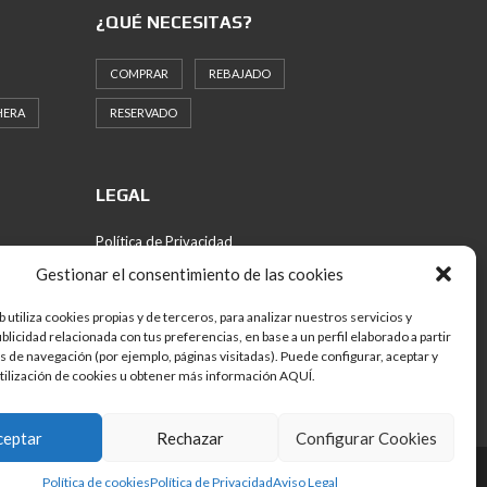
¿QUÉ NECESITAS?
COMPRAR
REBAJADO
HERA
RESERVADO
LEGAL
Política de Privacidad
Política de Cookies
Gestionar el consentimiento de las cookies
Aviso Legal
b utiliza cookies propias y de terceros, para analizar nuestros servicios y
licidad relacionada con tus preferencias, en base a un perfil elaborado a partir
os de navegación (por ejemplo, páginas visitadas). Puede configurar, aceptar y
utilización de cookies u obtener más información AQUÍ.
ceptar
Rechazar
Configurar Cookies
2020 Inmobiliaria Sanzo | Todos los derechos reservados
Política de cookies
Política de Privacidad
Aviso Legal