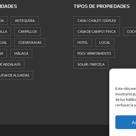
IDADES
TIPOS DE PROPIEDADES
DA
ANTEQUERA
CASA / CHALET / DÚPLEX
ILLA
CAMPILLOS
CASA DE CAMPO / FINCA
COC
OJAL
CUEVAS BAJAS
HOTEL
LOCAL
NA
MÁLAGA
PISO / APARTAMENTO
DE ABDALAJÍS
SOLAR / PARCELA
UEVA DE ALGAIDAS
Este sitio we
mostrarte pub
de tus hábit
rechazar la 
A