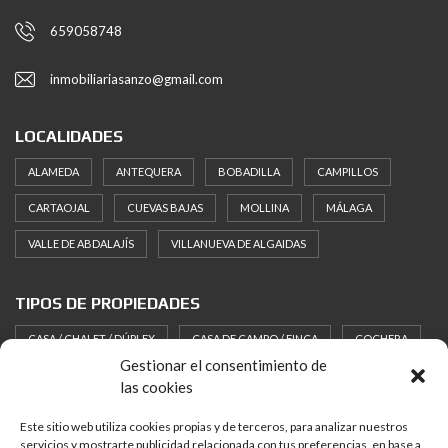
659058748
inmobiliariasanzo@gmail.com
LOCALIDADES
ALAMEDA
ANTEQUERA
BOBADILLA
CAMPILLOS
CARTAOJAL
CUEVAS BAJAS
MOLLINA
MÁLAGA
VALLE DE ABDALAJÍS
VILLANUEVA DE ALGAIDAS
TIPOS DE PROPIEDADES
CASA / CHALET / DÚPLEX
CASA DE CAMPO / FINCA
COCHERA
Gestionar el consentimiento de
HOTEL
LOCAL
PISO / APARTAMENTO
SOLAR / PARCELA
las cookies
Este sitio web utiliza cookies propias y de terceros, para analizar nuestros
¿QUÉ NECESITAS?
servicios y mostrarte publicidad relacionada con tus preferencias, en base a