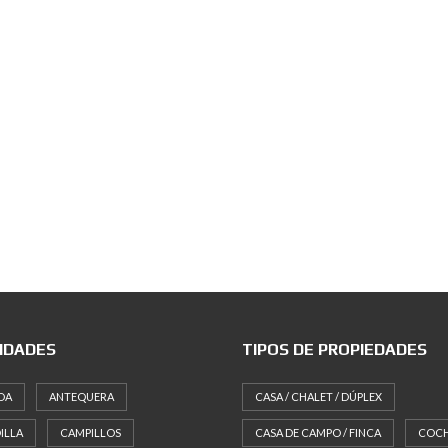
IDADES
TIPOS DE PROPIEDADES
DA
ANTEQUERA
CASA / CHALET / DÚPLEX
ILLA
CAMPILLOS
CASA DE CAMPO / FINCA
COC