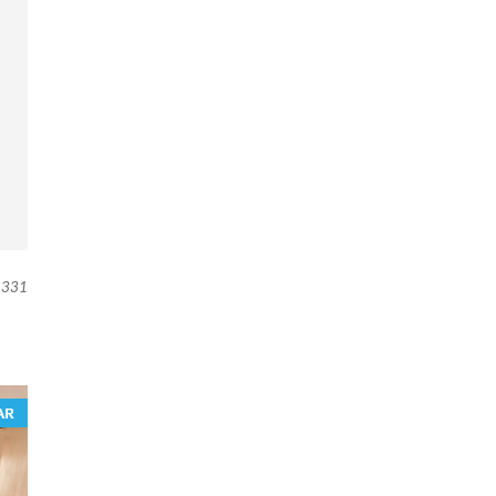
331
AR