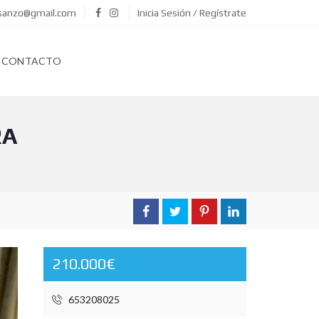
asanzo@gmail.com
Inicia Sesión / Regístrate
CONTACTO
RA
210.000€
653208025