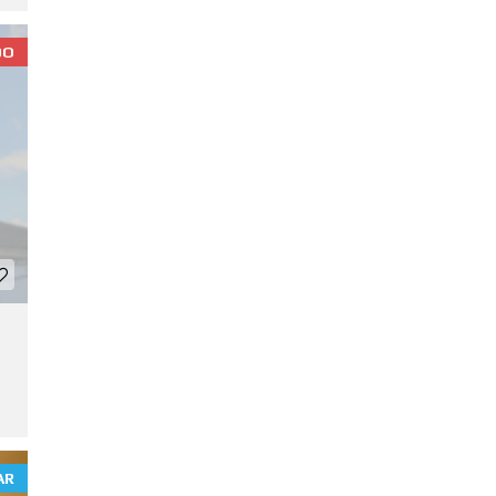
DO
AR