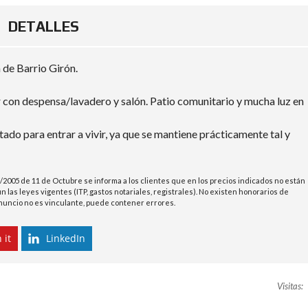
DETALLES
 de Barrio Girón.
con despensa/lavadero y salón. Patio comunitario y mucha luz en
ado para entrar a vivir, ya que se mantiene prácticamente tal y
/2005 de 11 de Octubre se informa a los clientes que en los precios indicados no están
 las leyes vigentes (ITP, gastos notariales, registrales). No existen honorarios de
 anuncio no es vinculante, puede contener errores.
 it
LinkedIn
Visitas: