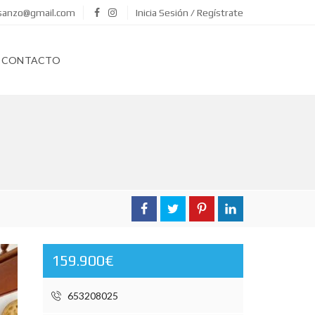
asanzo@gmail.com
Inicia Sesión / Regístrate
CONTACTO
159.900€
653208025