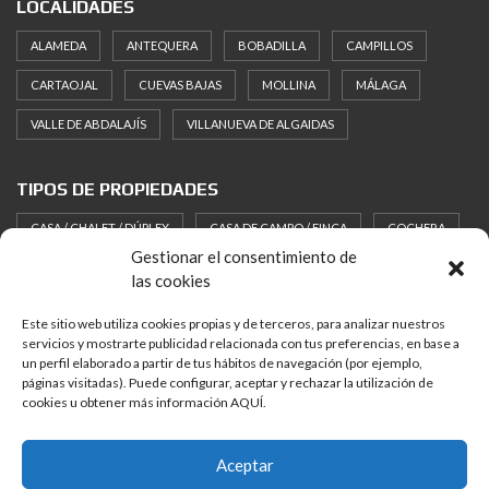
LOCALIDADES
ALAMEDA
ANTEQUERA
BOBADILLA
CAMPILLOS
CARTAOJAL
CUEVAS BAJAS
MOLLINA
MÁLAGA
VALLE DE ABDALAJÍS
VILLANUEVA DE ALGAIDAS
TIPOS DE PROPIEDADES
CASA / CHALET / DÚPLEX
CASA DE CAMPO / FINCA
COCHERA
Gestionar el consentimiento de
HOTEL
LOCAL
PISO / APARTAMENTO
SOLAR / PARCELA
las cookies
Este sitio web utiliza cookies propias y de terceros, para analizar nuestros
¿QUÉ NECESITAS?
servicios y mostrarte publicidad relacionada con tus preferencias, en base a
un perfil elaborado a partir de tus hábitos de navegación (por ejemplo,
COMPRAR
REBAJADO
RESERVADO
páginas visitadas). Puede configurar, aceptar y rechazar la utilización de
cookies u obtener más información AQUÍ.
LEGAL
Aceptar
Política de Privacidad